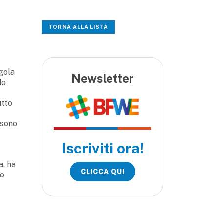
TORNA ALLA LISTA
egola
Newsletter
do
utto
 sono
Iscriviti ora!
a, ha
CLICCA QUI
ro