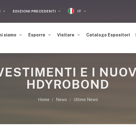
IT
I
EDIZIONI PRECEDENTI
hi siamo
Esporre
Visitare
Catalogo Espositori
NVESTIMENTI E I NUO
HDYROBOND
Home
News
Ultime News