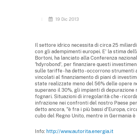
19 Dic 2013
Il settore idrico necessita di circa 25 miliard
con gli adempimenti europei. E' la stima dell’A
Bortoni, ha lanciato alla Conferenza nazionale
'hdyrobond', per finanziare questi investimen
sulle tariffe - ha detto - occorrono strumenti
vincolati al finanziamento di piani di investi
state realizzate meno del 56% delle opere nec
superano il 30%, gli impianti di depurazione 
fognari. Situazioni di irregolarità che - rico
infrazione nei confronti del nostro Paese per v
detto ancora, "è fra i più bassi d'Europa, cir
cubo del Regno Unito, mentre in Germania è tr
Info:
http://www.autorita.energia.it