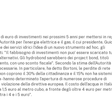
i di euro di investimenti nei prossimi 5 anni per mettersi in r
utorità per l'energia elettrica e il gas, il cui presidente, Gui
 dei servizi idrici l'idea di un nuovo strumento ad hoc, gli
ti. "Il fabbisogno di investimenti non puo' essere scaricato t
 alternativi. Gli hydrobond sarebbero dei project bond, titoli
mento, con uno sconto fiscale". Secondo la stima dell’Autorità
essarie. In particolare, ha detto Bortoni, le perdite di rete
non coprono il 30% della cittadinanza e il 15% non ha sistemi
rda - hanno determinato l'apertura di numerose procedure di
iolazione della direttiva europea. Il costo dell'acqua in Itali
ca 1,5 euro al metro cubo, a fronte degli oltre 4 euro per met
a i 4 e i 5 euro".