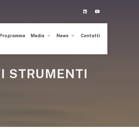
Linkedin
Youtube
Programma
Media
News
Contatti
VI STRUMENTI