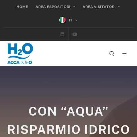
HOME
AREA ESPOSITORI
AREA VISITATORI
IT
Linkedin
Youtube
CON “AQUA”
RISPARMIO IDRICO