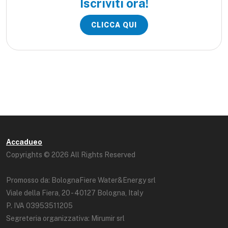
Iscriviti ora!
CLICCA QUI
Accadueo
Copyrights © 2026 All Rights Reserved
Promosso da: BolognaFiere Water&Energy srl
Viale della Fiera, 20 - 40127 Bologna, Italy
P. IVA 03953511205
Segreteria organizzativa: Mirumir srl