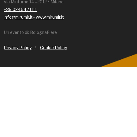
Via Minturno 14 – 20127 Milano
+39 0245471111
info@mirumir.it
–
www.mirumir.it
Un evento di: BolognaFiere
Privacy Policy
/
Cookie Policy