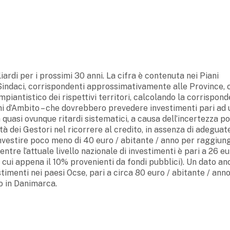
iardi per i prossimi 30 anni. La cifra è contenuta nei Piani
Sindaci, corrispondenti approssimativamente alle Province, 
mpiantistico dei rispettivi territori, calcolando la corrispon
ani d’Ambito – che dovrebbero prevedere investimenti pari ad
a quasi ovunque ritardi sistematici, a causa dell’incertezza po
ltà dei Gestori nel ricorrere al credito, in assenza di adeguat
nvestire poco meno di 40 euro / abitante / anno per raggiun
entre l’attuale livello nazionale di investimenti è pari a 26 eu
di cui appena il 10% provenienti da fondi pubblici). Un dato an
stimenti nei paesi Ocse, pari a circa 80 euro / abitante / anno
o in Danimarca.