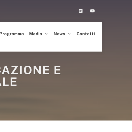
Linkedin
Youtube
Programma
Media
News
Contatti
CAZIONE E
ALE