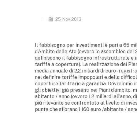
25 Nov 2013
Il fabbisogno per investimenti è pari a 65 mil
d’Ambito delle Ato (ovvero le assemblee dei 
definiscono il fabbisogno infrastrutturale e i
tariffa a copertura). La realizzazione dei Pi
media annuale di 2,2 miliardi di euro - registr
nel definire tariffe impopolari e della diffico
coperture tariffarie a garanzia. Dovremmo i
gli obiettivi già presenti nei Piani d’ambito, m
abitante / anno (ovvero 1,2 miliardi all’anno, 
più rilevante se confrontato al livello di inve
punte che sfiorano i 160 euro /abitante / ann