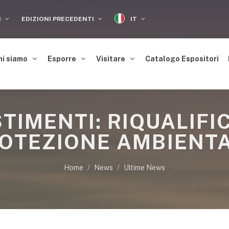
IT
I
EDIZIONI PRECEDENTI
hi siamo
Esporre
Visitare
Catalogo Espositori
STIMENTI: RIQUALIFI
OTEZIONE AMBIENT
Home
News
Ultime News