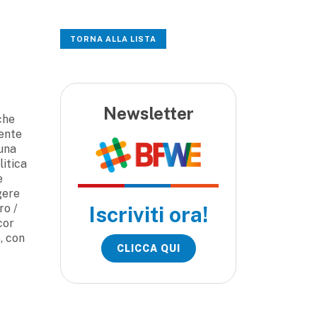
TORNA ALLA LISTA
Newsletter
che
dente
 una
litica
e
gere
ro /
Iscriviti ora!
cor
, con
CLICCA QUI