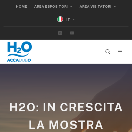
HOME
AREA ESPOSITORI
AREA VISITATORI
IT
Linkedin
Youtube
H2O: IN CRESCITA
LA MOSTRA