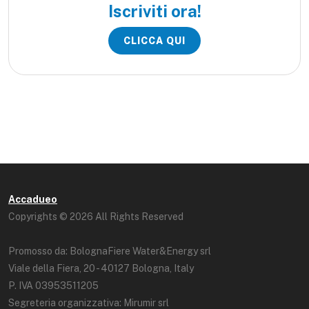
Iscriviti ora!
CLICCA QUI
Accadueo
Copyrights © 2026 All Rights Reserved
Promosso da: BolognaFiere Water&Energy srl
Viale della Fiera, 20 - 40127 Bologna, Italy
P. IVA 03953511205
Segreteria organizzativa: Mirumir srl