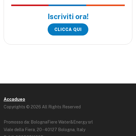
Iscriviti ora!
CLICCA QUI
Accadueo
Copyrights © 2026 All Rights Reserved
Promosso da: BolognaFiere Water&Energy srl
Viale della Fiera, 20 - 40127 Bologna, Italy