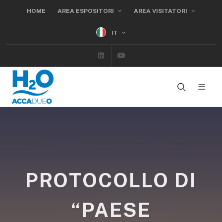
HOME
AREA ESPOSITORI
AREA VISITATORI
IT
Linkedin
Youtube
PROTOCOLLO DI
“PAESE