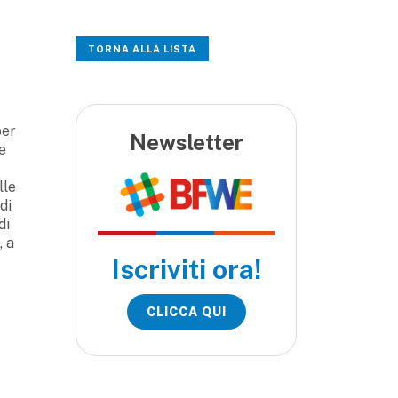
TORNA ALLA LISTA
per
Newsletter
le
lle
di
di
, a
Iscriviti ora!
CLICCA QUI