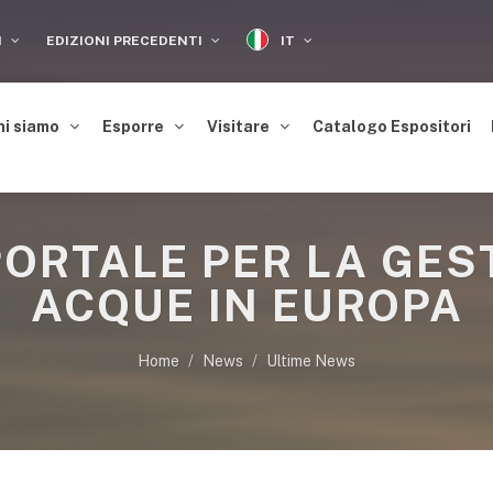
IT
I
EDIZIONI PRECEDENTI
hi siamo
Esporre
Visitare
Catalogo Espositori
ORTALE PER LA GES
ACQUE IN EUROPA
Home
News
Ultime News