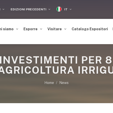
IT
I
EDIZIONI PRECEDENTI
hi siamo
Esporre
Visitare
Catalogo Espositori
 INVESTIMENTI PER 8
’AGRICOLTURA IRRIG
Home
News