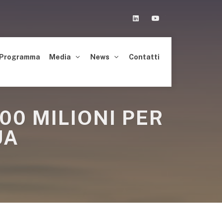
Linkedin
Youtube
Programma
Media
News
Contatti
00 MILIONI PER
UA