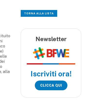
TORNA ALLA LISTA
ituito
Newsletter
ni
sco
e)
elle
dei
to
, alla
Iscriviti ora!
CLICCA QUI