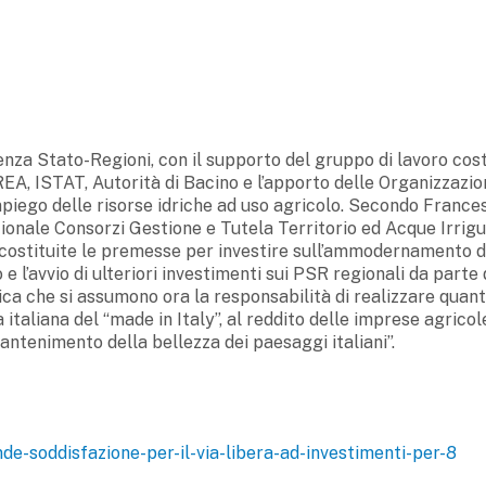
za Stato-Regioni, con il supporto del gruppo di lavoro cost
EA, ISTAT, Autorità di Bacino e l’apporto delle Organizzazio
impiego delle risorse idriche ad uso agricolo. Secondo France
onale Consorzi Gestione e Tutela Territorio ed Acque Irrigu
 e costituite le premesse per investire sull’ammodernamento d
co e l’avvio di ulteriori investimenti sui PSR regionali da parte 
ifica che si assumono ora la responsabilità di realizzare quan
italiana del “made in Italy”, al reddito delle imprese agricole
mantenimento della bellezza dei paesaggi italiani”.
nde-soddisfazione-per-il-via-libera-ad-investimenti-per-8