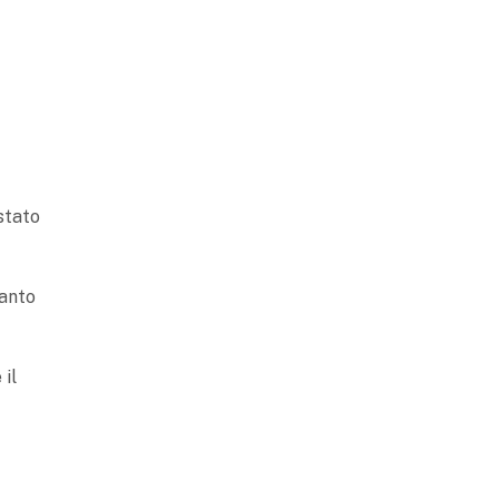
 stato
tanto
 il