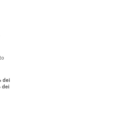
e
to
 dei
 dei