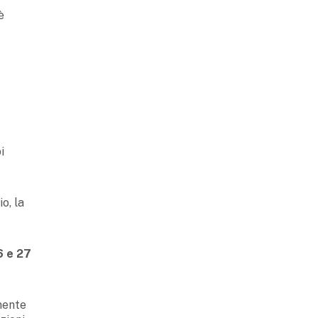
è
i
o, la
6 e 27
amente