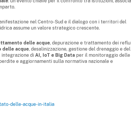
iale
: un evento chiave per il confronto tra istituzioni, associa
mparto.
anifestazione nel Centro-Sud e il dialogo con i territori del
 idrica assume un valore strategico crescente.
attamento delle acque
, depurazione e trattamento dei reflui
o delle acque
, desalinizzazione, gestione del drenaggio e del
, integrazione di
AI, IoT e Big Data
per il monitoraggio delle 
e perdite e aggiornamenti sulla normativa nazionale e
tato-delle-acque-in-italia