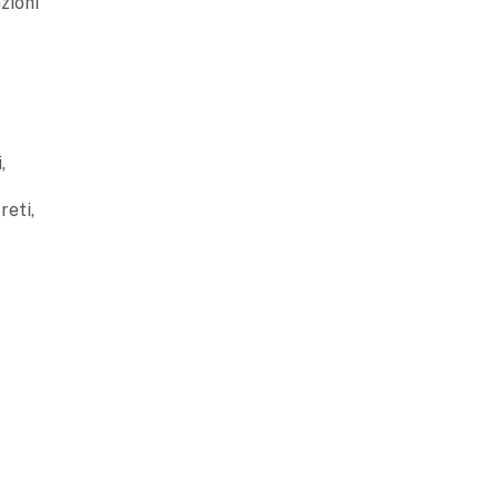
zioni
,
reti,