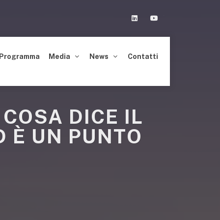
Linkedin
Youtube
Programma
Media
News
Contatti
 COSA DICE IL
D È UN PUNTO