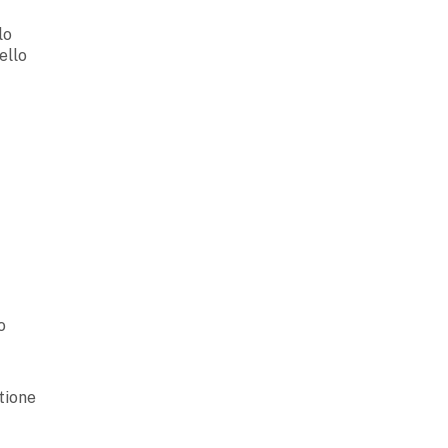
lo
ello
o
tione