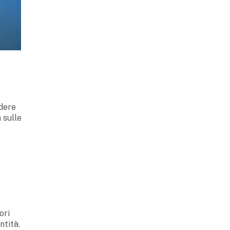
dere
à sulle
ori
ntità.