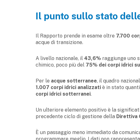
Il punto sullo stato dell
Il Rapporto prende in esame oltre
7.700 corp
acque di transizione.
A livello nazionale, il
43,6%
raggiunge uno st
chimico, poco più del
75% dei corpi idrici su
Per le
acque sotterranee
, il quadro nazional
1.007 corpi idrici analizzati
è in stato quant
corpi idrici sotterranei
.
Un ulteriore elemento positivo è la significati
precedente ciclo di gestione della
Direttiva
È un passaggio meno immediato da comunicare
programmare meglio. I dati non rappresentan