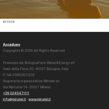
errore
Accadueo
Copyrights © 2026 All Rights Reserved
Promosso da: BolognaFiere Water&Energy srl
Viale della Fiera, 20 - 40127 Bologna, Italy
P. IVA 03953511205
Segreteria organizzativa: Mirumir srl
Via Minturno 14 – 20127 Milano
+39 0245471111
info@mirumir.it
–
www.mirumir.it