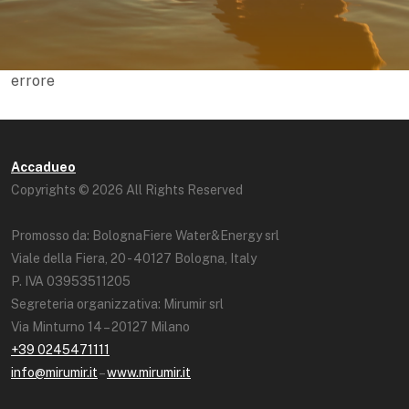
errore
Accadueo
Copyrights © 2026 All Rights Reserved
Promosso da: BolognaFiere Water&Energy srl
Viale della Fiera, 20 - 40127 Bologna, Italy
P. IVA 03953511205
Segreteria organizzativa: Mirumir srl
Via Minturno 14 – 20127 Milano
+39 0245471111
info@mirumir.it
–
www.mirumir.it