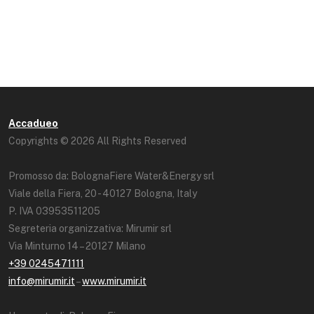
Accadueo
Copyrights © 2026 All Rights Reserved
Promosso da: BolognaFiere Water&Energy srl
Viale della Fiera, 20 - 40127 Bologna, Italy
P. IVA 03953511205
Segreteria organizzativa: Mirumir srl
Via Minturno 14 – 20127 Milano
+39 0245471111
info@mirumir.it
–
www.mirumir.it