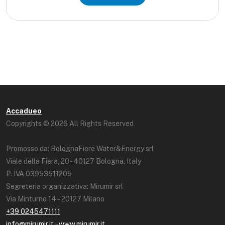
Accadueo
Copyrights © 2026 All Rights Reserved
Promosso da: BolognaFiere Water&Energy srl
Viale della Fiera, 20 - 40127 Bologna, Italy
P. IVA 03953511205
Segreteria organizzativa: Mirumir srl
Via Minturno 14 – 20127 Milano
+39 0245471111
info@mirumir.it
–
www.mirumir.it