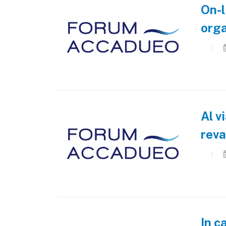
On-l
orga
Al v
reva
In c