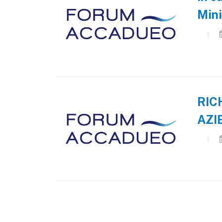
Mini
RIC
AZI