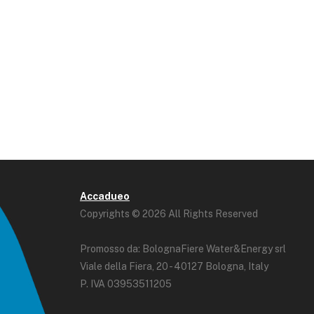
Accadueo
Copyrights © 2026 All Rights Reserved
Promosso da: BolognaFiere Water&Energy srl
Viale della Fiera, 20 - 40127 Bologna, Italy
P. IVA 03953511205