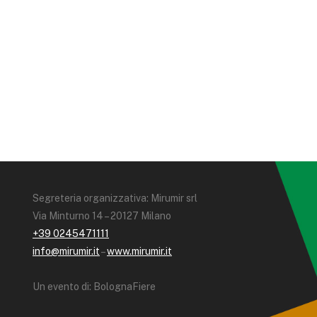
Segreteria organizzativa: Mirumir srl
Via Minturno 14 – 20127 Milano
+39 0245471111
info@mirumir.it
–
www.mirumir.it
Un evento di: BolognaFiere