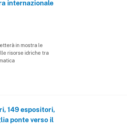
ra internazionale
tterà in mostra le
lle risorse idriche tra
imatica
, 149 espositori,
ia ponte verso il