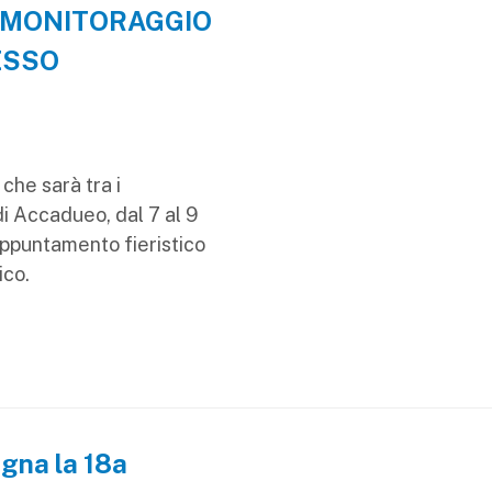
0 MONITORAGGIO
ESSO
 che sarà tra i
di Accadueo, dal 7 al 9
appuntamento fieristico
ico.
ogna la 18a